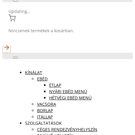
Updating…
Nincsenek termékek a kosárban.
KÍNÁLAT
EBÉD
ÉTLAP
NYÁRI EBÉD MENÜ
HÉTVÉGI EBÉD MENÜ
VACSORA
BORLAP
ITALLAP
SZOLGÁLTATÁSOK
CÉGES RENDEZVÉNYHELYSZÍN