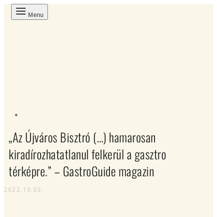
Menu
„Az Újváros Bisztró (…) hamarosan
kiradírozhatatlanul felkerül a gasztro
térképre.” – GastroGuide magazin
2022.10.03.