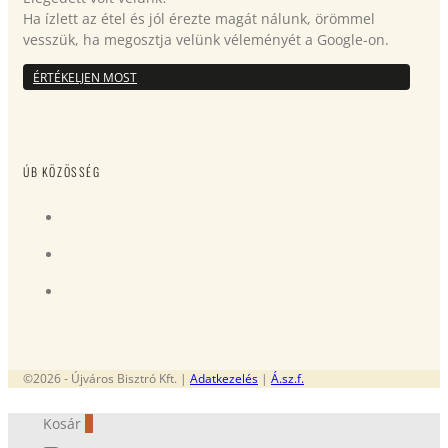
Ha ízlett az étel és jól érezte magát nálunk, örömmel
vesszük, ha megosztja velünk véleményét a Google-on.
ÉRTÉKELJEN MOST
ÚB KÖZÖSSÉG
©2026 - Újváros Bisztró Kft. |
Adatkezelés
|
Á.sz.f.
Kosár
0