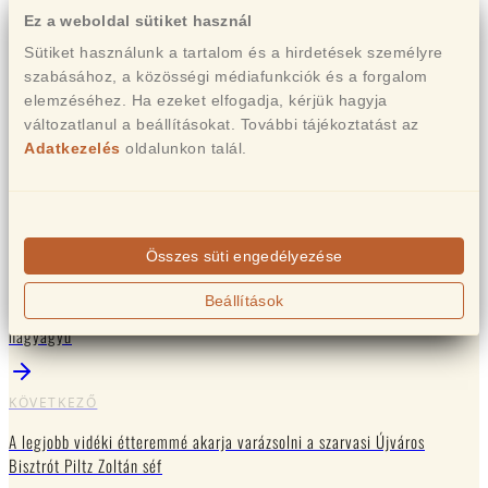
Ez a weboldal sütiket használ
Sütiket használunk a tartalom és a hirdetések személyre
szabásához, a közösségi médiafunkciók és a forgalom
elemzéséhez. Ha ezeket elfogadja, kérjük hagyja
változatlanul a beállításokat. További tájékoztatást az
Adatkezelés
oldalunkon talál.
ELŐZŐ
Összes süti engedélyezése
Kulináris célpontként Magyarország térképére felkerült szarvasi
Beállítások
étterembe - az Újváros Bisztróba - látogatott Vajda Pierre, a gasztro
nagyágyú
KÖVETKEZŐ
A legjobb vidéki étteremmé akarja varázsolni a szarvasi Újváros
Bisztrót Piltz Zoltán séf