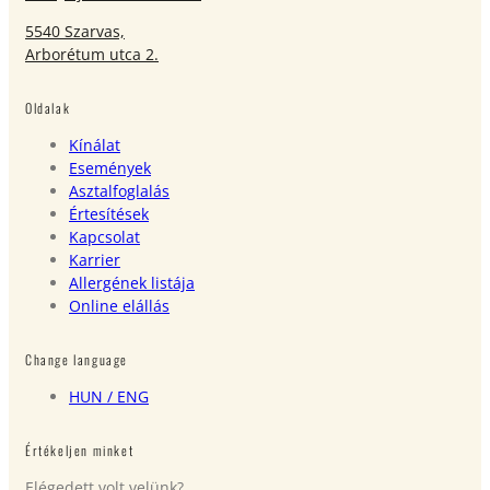
5540 Szarvas,
Arborétum utca 2.
Oldalak
Kínálat
Események
Asztalfoglalás
Értesítések
Kapcsolat
Karrier
Allergének listája
Online elállás
Change language
HUN
/ ENG
Értékeljen minket
Elégedett volt velünk?