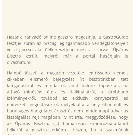
Hazánk irányadó online gasztro magazinja, a GastroGuide
tesztjei során az ország legizgalmasabb vendéglátóhelyeit
veszi górcső alá. Célkeresztjébe most a szarvasi Újváros
Bisztró került, melyről már a portál hasábjain is
olvashatunk.
Hampó József, a magazin vezetője legfrissebb kiemelt
cikkében elismerő bejegyzést írt bisztrónkban tett
látogatásáról és mindarról, amit nálunk tapasztalt: az
átfogó minőségi étel- és italkínálatról, a kirobbanó
ízélményekről, továbbá az exkluzív környezetről és
építészeti megoldásokról, melyek által a hely kifinomult és
barátságos hangulatot áraszt és nem mindennapi udvarias
kiszolgálást rejt magában. Mint írta, meggyőződése, hogy
az Újváros Bisztró„ (…) hamarosan kiradírozhatatlanul
felkerül a gasztro térképre. Hiszen, ha a szakmának