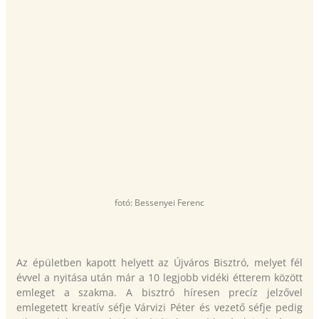
fotó: Bessenyei Ferenc
Az épületben kapott helyett az Újváros Bisztró, melyet fél
évvel a nyitása után már a 10 legjobb vidéki étterem között
emleget a szakma. A bisztró híresen precíz jelzővel
emlegetett kreatív séfje Várvizi Péter és vezető séfje pedig