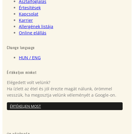
Asztalfoglalás
Értesítések
Kapcsolat
Karrier
Allergének listája
Online elállás
Change language
HUN
/ ENG
Értékeljen minket
Elégedett volt velünk?
Ha ízlett az étel és jól érezte magát nálunk, örömmel
vesszük, ha megosztja velünk véleményét a Google-on.
ÉRTÉKELJEN MOST