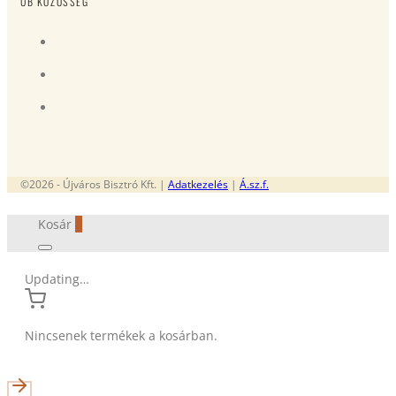
ÚB KÖZÖSSÉG
©2026 - Újváros Bisztró Kft. |
Adatkezelés
|
Á.sz.f.
Kosár
0
Updating…
Nincsenek termékek a kosárban.