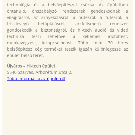
technológia és a belsőépítészet csúcsa. Az épületben
öntanuló, önszabályzó rendszerek gondoskodnak a
világításról, az árnyékolásról, a hűtésről, a fűtésről, a
frisslevegő betáplálásról, arcfelismerő rendszer
gondoskodik a biztonságról, és hi-tech audió és videó
technika teszi lehetővé a kellemes időtöltést,
munkavégzést, kikapcsolódást. Több mint 70 híres
belsőépítész cég termékei teszik igazán különlegessé az
épület belső terét.
Újváros – Hi-tech épület
5540 Szarvas, Arborétum utca 2.
Több információ az épületről