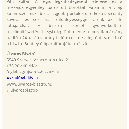
Piltz Zoltán. A régió legkülönlegesebb ételeivel és a
hozzájuk egyedileg párosított borokkal, valamint a világ
különböző részeiből a legjobb pörkölőktől érkező speciality
kávéval és sok más különlegességgel várják az ide
látogatókat. A bisztró szemet gyönyörködtető
belsőépítészetének egyik legfőbb eleme a mozaik márvány
padló a 24 karátos arany betétekkel, de a legtőbb szelfi fotó
a bisztró Bentley ülőgarnitúrájában készül.
Újváros Bisztró
5540 Szarvas, Arborétum utca 2.
+36 20 440 4444
foglalas@ujvaros-bisztro.hu
Asztalfoglalás itt
www.ujvaros-bisztro.hu
@ujvarosbisztro