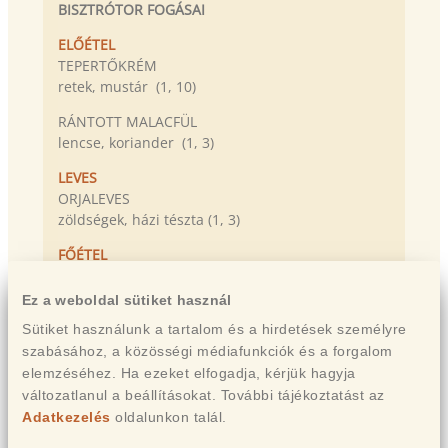
BISZTRÓTOR FOGÁSAI
ELŐÉTEL
TEPERTŐKRÉM
retek, mustár (1, 10)
RÁNTOTT MALACFÜL
lencse, koriander (1, 3)
LEVES
ORJALEVES
zöldségek, házi tészta (1, 3)
FŐÉTEL
TOROSKÁPOSZTA
tejföl, kovászos kenyér (7)
Ez a weboldal sütiket használ
Sütiket használunk a tartalom és a hirdetések személyre
HURKA
szabásához, a közösségi médiafunkciók és a forgalom
karfiol, kapri (7)
elemzéséhez. Ha ezeket elfogadja, kérjük hagyja
DESSZERT
változatlanul a beállításokat. További tájékoztatást az
HÁJAS TÉSZTA
Adatkezelés
oldalunkon talál.
alma, szilva (1, 3, 7)