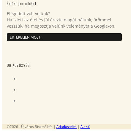
Értékeljen minket
Elégedett volt velünk?
Ha ízlett az étel és jól érezte magát nálunk, örömmel
vesszük, ha megosztja velünk véleményét a Google-on.
ÉRTÉKELJEN MOST
ÚB KÖZÖSSÉG
©2026 - Újváros Bisztró Kft. |
Adatkezelés
|
Á.sz.f.