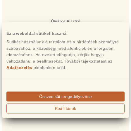
Újváros Bisztró
Cím:
5540 Szarvas, Arborétum utca 2.
Ez a weboldal sütiket használ
Telefon:
+36 20 440 4444
Sütiket használunk a tartalom és a hirdetések személyre
Asztalfoglalás:
itt
szabásához, a közösségi médiafunkciók és a forgalom
elemzéséhez. Ha ezeket elfogadja, kérjük hagyja
Közösség:
Instagram
|
Facebook
változatlanul a beállításokat. További tájékoztatást az
Adatkezelés
oldalunkon talál.
Összes süti engedélyezése
Beállítások