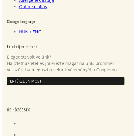
Allergének listája
Online elállás
Change language
HUN
/ ENG
Értékeljen minket
Elégedett volt velünk?
Ha ízlett az étel és jól érezte magát nálunk, örömmel
vesszük, ha megosztja velünk véleményét a Google-on.
ÉRTÉKELJEN MOST
ÚB KÖZÖSSÉG