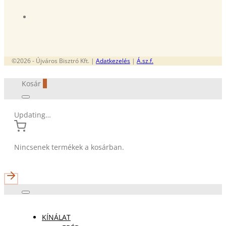
©2026 - Újváros Bisztró Kft. |
Adatkezelés
|
Á.sz.f.
Kosár
0
Updating…
Nincsenek termékek a kosárban.
KÍNÁLAT